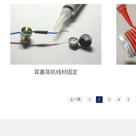
耳塞耳机线材固定
上一页
1
2
3
4
5